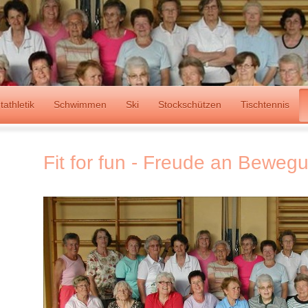
tathletik
Schwimmen
Ski
Stockschützen
Tischtennis
Fit for fun - Freude an Beweg