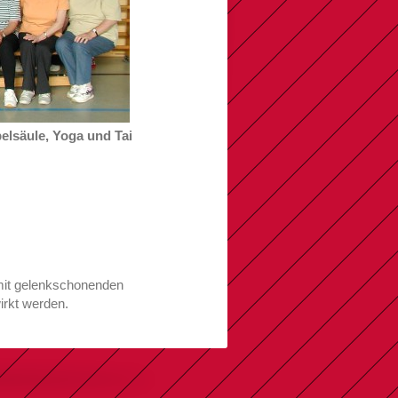
elsäule, Yoga und Tai
d mit gelenkschonenden
irkt werden.