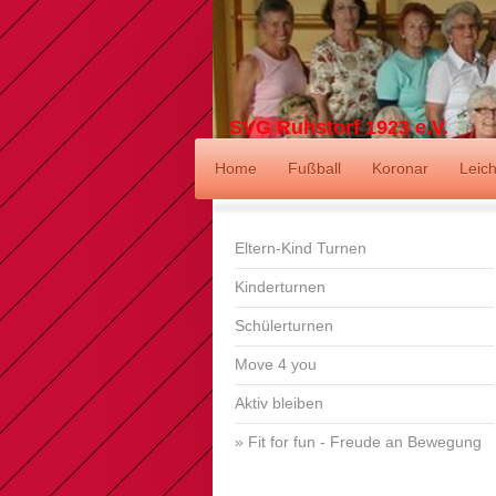
SVG Ruhstorf 1923 e.V.
Home
Fußball
Koronar
Leich
Eltern-Kind Turnen
Kinderturnen
Schülerturnen
Move 4 you
Aktiv bleiben
Fit for fun - Freude an Bewegung