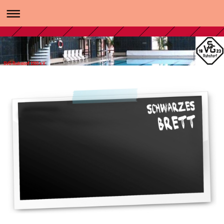
SVG Ruhstorf 1923 e.V.