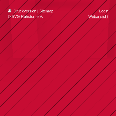
Druckversion
|
Sitemap
Login
© SVG Ruhstorf e.V.
Webansicht