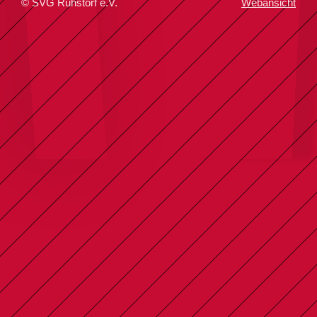
© SVG Ruhstorf e.V.
Webansicht