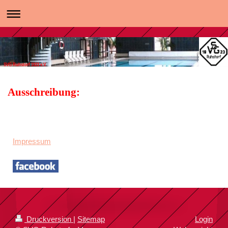
SVG Ruhstorf 1923 e.V.
Ausschreibung:
Impressum
Druckversion
|
Sitemap
Login