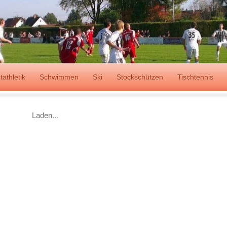
tathletik
Schwimmen
Ski
Stockschützen
Tischtennis
Laden...